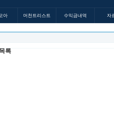
모아
머천트리스트
수익금내역
자