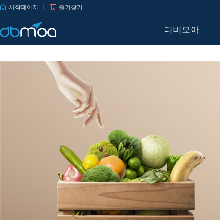
시작페이지
즐겨찾기
디비모아