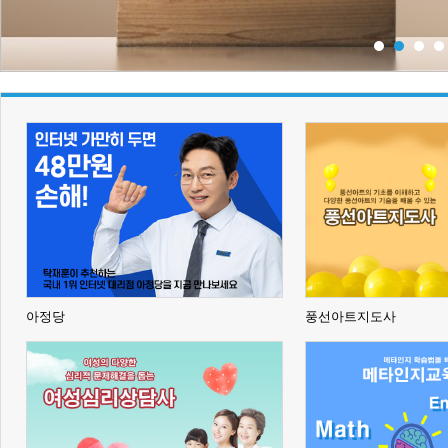
아정당
풍선아트지도사