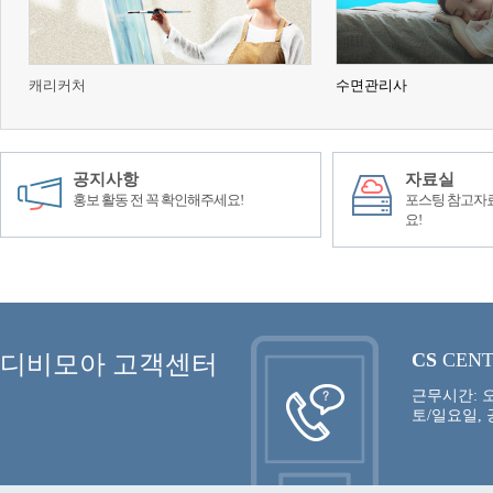
캐리커처
수면관리사
공지사항
자료실
홍보 활동 전 꼭 확인해주세요!
포스팅 참고자료
요!
CS
CEN
디비모아 고객센터
근무시간: 오
토/일요일,