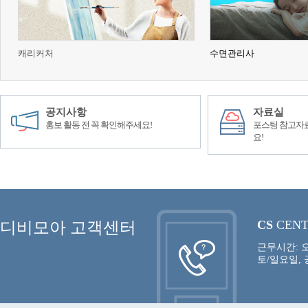
캐리커처
수면관리사
공지사항
자료실
홍보 활동 전 꼭 확인해주세요!
포스팅 참고자료
요!
CS
CEN
디비모아 고객센터
근무시간: 오
토/일요일,