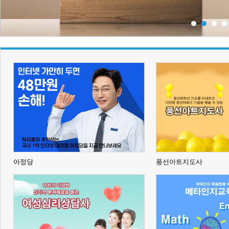
아정당
풍선아트지도사