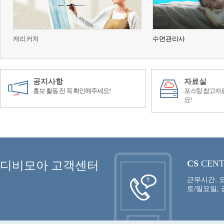
캐리커처
수면관리사
공지사항
자료실
홍보 활동 전 꼭 확인해주세요!
포스팅 참고자료
요!
CS
CEN
디비모아 고객센터
근무시간: 오
토/일요일,