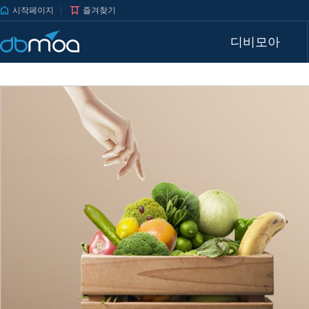
시작페이지
즐겨찾기
디비모아