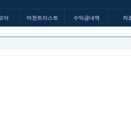
모아
머천트리스트
수익금내역
자