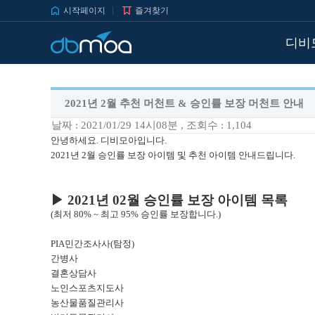
시작페이지
즐겨찾기
디비
2021년 2월 추천 머천트 & 승인률 보장 머천트 안내
날짜 : 2021/01/29 14시08분
, 조회수 : 1,104