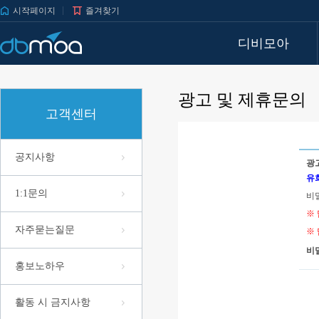
시작페이지
즐겨찾기
디비모아
광고 및 제휴문의
고객센터
공지사항
광
유
1:1문의
비
※
자주묻는질문
※
비
홍보노하우
활동 시 금지사항