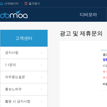
시작페이지
즐겨찾기
디비모아
광고 및 제휴문의
고객센터
공지사항
광
장
1:1문의
비
※
자주묻는질문
※
비
홍보노하우
활동 시 금지사항