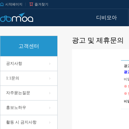
시작페이지
즐겨찾기
디비모아
광고 및 제휴문의
고객센터
공지사항
광
광
1:1문의
비
※
자주묻는질문
※
비
홍보노하우
활동 시 금지사항